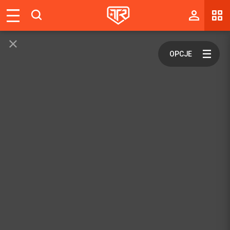
Magazyn
Tablica
Wyniki
Blogi
Galerie
Wydarzenia
Giełda
Ranking
Zaloguj się