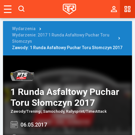
Magazyn
Tablica
Wydarzenia
Wydarzenie: 2017 1 Runda Asfaltowy Puchar Toru
Wyniki
Słomczyn
Zawody: 1 Runda Asfaltowy Puchar Toru Słomczyn 2017
Blogi
Galerie
Wydarzenia
1 Runda Asfaltowy Puchar
Giełda
Toru Słomczyn 2017
Ranking
Zawody/Treningi, Samochody, Rallysprint/TimeAttack
06.05.2017
Zaloguj się