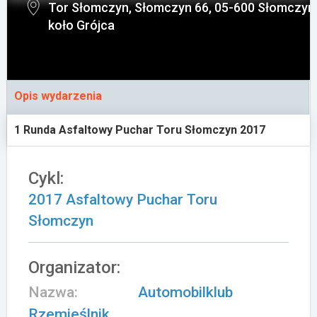
Tor Słomczyn, Słomczyn 66, 05-600 Słomczyn
Załóż konto
koło Grójca
Opis wydarzenia
1 Runda Asfaltowy Puchar Toru Słomczyn 2017
Cykl:
2017 Asfaltowy Puchar Toru
Słomczyn
Organizator:
Nazwa:
Automobilklub
Rzemieślnik