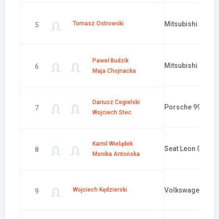
Tomasz Ostrowski
Mitsubishi Lance
5
Paweł Budzik
Mitsubishi Lance
6
Maja Chojnacka
Dariusz Cegielski
Porsche 991.2
7
Wojciech Stec
Kamil Wielądek
Seat Leon Cupra 
8
Monika Antońska
Wojciech Kędzierski
Volkswagen Golf
9