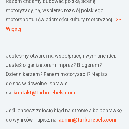
Razem chcemy budować polską scenę
Załóż konto
motoryzacyjną, wspierać rozwój polskiego
motorsportu i świadomości kultury motoryzacji.
>>
Więcej.
Jesteśmy otwarci na współpracę i wymianę idei.
Jesteś organizatorem imprez? B
logerem?
Dziennikarzem? Fanem motoryzacji? Napisz
do nas w dowolnej sprawie
na:
kontakt@turborebels.com
Jeśli chcesz zgłosić błąd na stronie albo poprawkę
do wyników, napisz na:
admin@turborebels.com