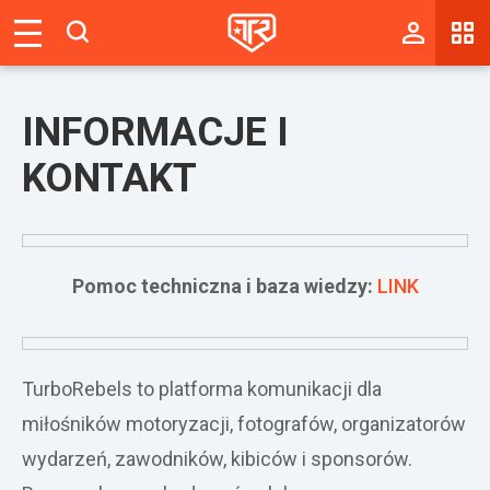
Magazyn
Tablica
INFORMACJE I
Wyniki
KONTAKT
Blogi
Galerie
Pomoc techniczna i baza wiedzy:
LINK
Wydarzenia
Giełda
TurboRebels to platforma komunikacji dla
Ranking
miłośników motoryzacji, fotografów, organizatorów
wydarzeń, zawodników, kibiców i sponsorów.
Zaloguj się