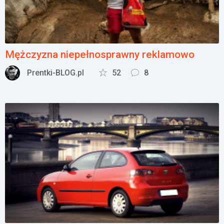
Mężczyzna niepełnosprawny reklamowo
Prentki-BLOG.pl
52
8