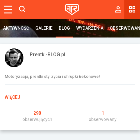
Magazyn
AKTYWNOŚĆ
AKTYWNOŚĆ
GALERIE
GALERIE
BLOG
BLOG
WYDARZENIA
WYDARZENIA
OBSERWOWAN
OBSERWOWAN
Tablica
Wyniki
Prentki-BLOG.pl
Blogi
Galerie
Motoryzacja, prentki styl życia i chrupki bekonowe!
Wydarzenia
WIĘCEJ
Giełda
Ranking
298
1
obserwujących
obserwowany
Zaloguj się