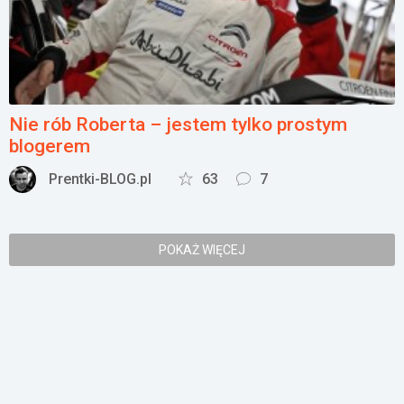
Nie rób Roberta – jestem tylko prostym
blogerem
Prentki-BLOG.pl
63
7
POKAŻ WIĘCEJ