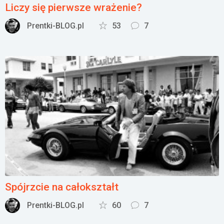
Liczy się pierwsze wrażenie?
Prentki-BLOG.pl
53
7
Spójrzcie na całokształt
Prentki-BLOG.pl
60
7