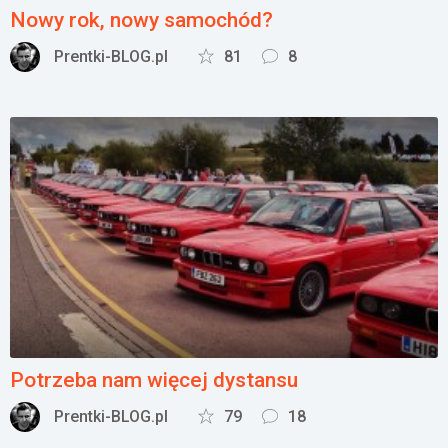
Nowy rok, nowy samochód?
Prentki-BLOG.pl
81
8
Potrzeba nam więcej dystansu
Prentki-BLOG.pl
79
18