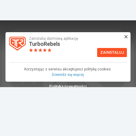
Zainstaluj darmową aplikację
TurboRebels to platforma społecznościowa i
TurboRebels
aplikacja mobilna dla fanów motoryzacji.
ZAINSTALUJ
INFORMACJE I KONTAKT
Baza wiedzy (F.A.Q.)
Korzystając z serwisu akceptujesz politykę cookies.
Dowiedz się więcej
Regulamin
Polityka prywatności
Kontakt
Dla Mediów
©2026 TurboRebels