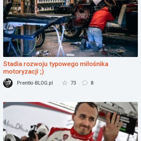
Stadia rozwoju typowego miłośnika
motoryzacji ;)
Prentki-BLOG.pl
73
8