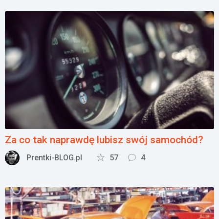
Za co tak naprawdę lubisz swój samochód?
Prentki-BLOG.pl
57
4