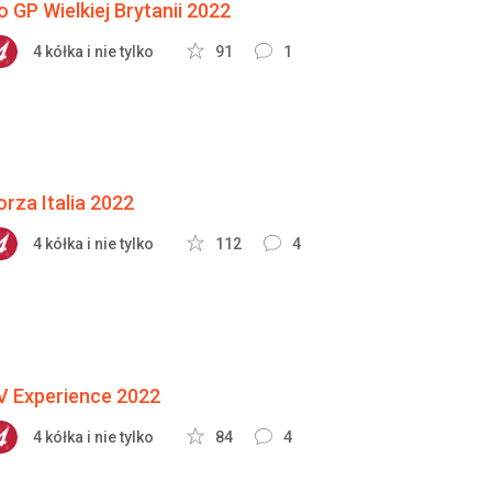
o GP Wielkiej Brytanii 2022
4 kółka i nie tylko
91
1
orza Italia 2022
4 kółka i nie tylko
112
4
V Experience 2022
4 kółka i nie tylko
84
4