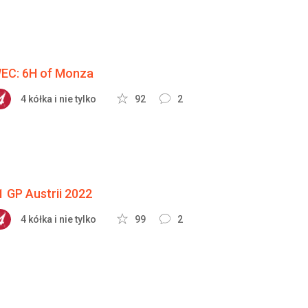
EC: 6H of Monza
4 kółka i nie tylko
92
2
1 GP Austrii 2022
4 kółka i nie tylko
99
2