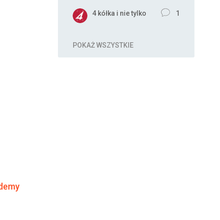
4 kółka i nie tylko
1
POKAŻ WSZYSTKIE
ademy