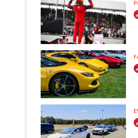
P
F
E