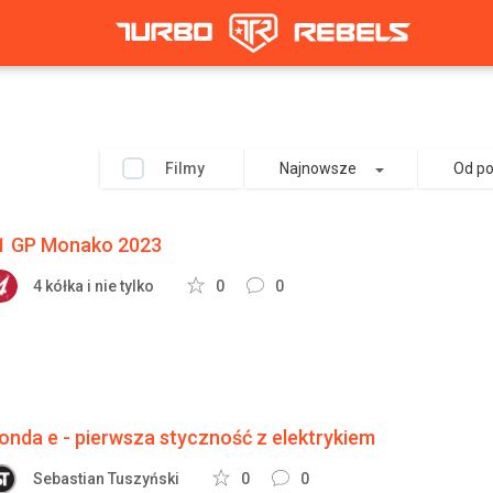
Filmy
Najnowsze
Od p
1 GP Monako 2023
4 kółka i nie tylko
0
0
onda e - pierwsza styczność z elektrykiem
Sebastian Tuszyński
0
0