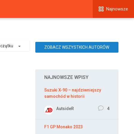
Najnowsze
oczątku
ZOBACZ WSZYSTKICH AUTORÓW
NAJNOWSZE WPISY
Suzuki X-90 – najdziwniejszy
samochód w historii
AutsideR
4
F1 GP Monako 2023