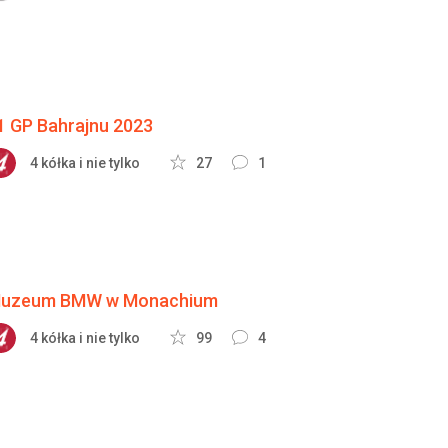
1 GP Bahrajnu 2023
4 kółka i nie tylko
27
1
uzeum BMW w Monachium
4 kółka i nie tylko
99
4