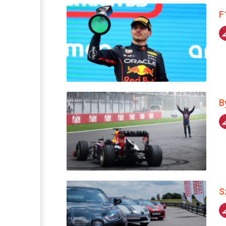
F
B
S