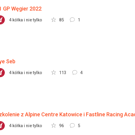
1 GP Węgier 2022
4 kółka i nie tylko
85
1
ye Seb
4 kółka i nie tylko
113
4
zkolenie z Alpine Centre Katowice i Fastline Racing Ac
4 kółka i nie tylko
96
5