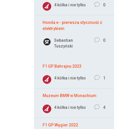
4 kółka i nie tylko
0
Honda e - pierwsza styczność z
elektrykiem
Sebastian
0
Tuszyński
F1 GP Bahrajnu 2023
4 kółka i nie tylko
1
Muzeum BMW w Monachium
4 kółka i nie tylko
4
F1 GP Węgier 2022