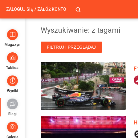
ZALOGUJ SIĘ
ZAŁÓŻ KONTO
Wyszukiwanie: z tagami
Magazyn
FILTRUJ I PRZEGLĄDAJ
F
Tablica
Wyniki
Blogi
H
Galerie