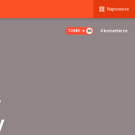
Najnowsze
4
komentarze
TURBO
66
–
y