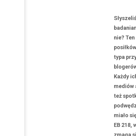
Słyszeli
badaniam
nie? Ten 
posiłków
typa prz
blogerów
Każdy ich
mediów a
też spot
podwędzi
miało si
EB 218, 
zmaga si