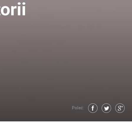
orii
Poleć: