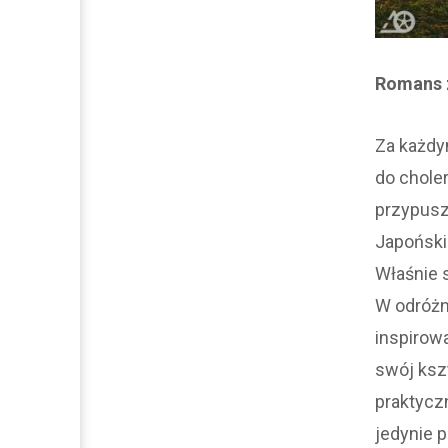
Romans 
Za każdym
do choler
przypuszc
Japoński 
Właśnie 
W odróżn
inspirowa
swój kszt
praktycz
jedynie p