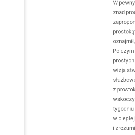
W pewnym
znad pros
zapropon
prostokąt
oznajmił,
Po czym p
prostych
wizja st
służboweg
z prostok
wskoczył
tygodniu 
w ciepłe
i zrozumi