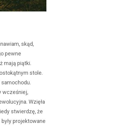
anawiam, skąd,
ego pewne
ż mają piątki.
rostokątnym stole.
o samochodu.
y wcześniej,
rewolucyjna. Wzięła
iedy stwierdzę, że
 były projektowane