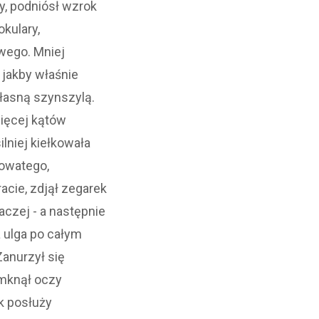
y, podniósł wzrok
okulary,
wego. Mniej
 jakby właśnie
własną szynszylą.
więcej kątów
lniej kiełkowała
kowatego,
acie, zdjął zegarek
aczej - a następnie
 ulga po całym
Zanurzył się
amknął oczy
ik posłuży