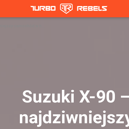
Suzuki X-90 – najdziwniejszy samochód w historii
Suzuki X-90 
najdziwniejsz