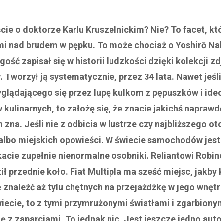
ście o doktorze Karlu Kruszelnickim? Nie? To facet, kt
i nad brudem w pępku. To może chociaż o Yoshirō N
gość zapisał się w historii ludzkości dzięki kolekcji z
. Tworzył ją systematycznie, przez 34 lata. Nawet jeśli
yglądającego się przez lupę kulkom z pępuszków i id
 kulinarnych, to założę się, że znacie jakichś naprawd
 zna. Jeśli nie z odbicia w lustrze czy najbliższego ot
lbo miejskich opowieści. W świecie samochodów jest 
kacie zupełnie nienormalne osobniki. Reliantowi Robin
ł przednie koło. Fiat Multipla ma sześć miejsc, jakby
ę znaleźć aż tylu chętnych na przejażdżkę w jego wnętr
wiecie, to z tymi przymrużonymi światłami i zgarbiony
ę z zaparciami. To jednak nic. Jest jeszcze jedno aut