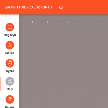
ZALOGUJ SIĘ
ZAŁÓŻ KONTO
TR
Blogi
AutsideR
Magazyn
Tablica
Wyniki
Blogi
Galerie