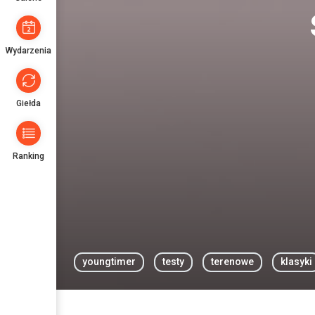
Wydarzenia
Giełda
Ranking
youngtimer
testy
terenowe
klasyki