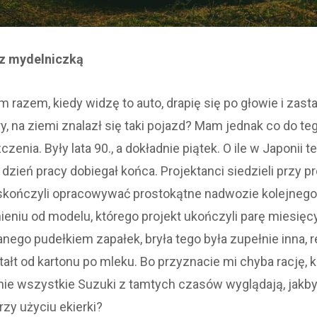
z mydelniczką
 razem, kiedy widzę to auto, drapię się po głowie i zast
y, na ziemi znalazł się taki pojazd? Mam jednak co do t
zenia. Były lata 90., a dokładnie piątek. O ile w Japonii te
dzień pracy dobiegał końca. Projektanci siedzieli przy p
skończyli opracowywać prostokątne nadwozie kolejneg
ieniu od modelu, którego projekt ukończyli parę miesięc
nego pudełkiem zapałek, bryła tego była zupełnie inna, 
ałt od kartonu po mleku. Bo przyznacie mi chyba rację, k
nie wszystkie Suzuki z tamtych czasów wyglądają, jakby
rzy użyciu ekierki?