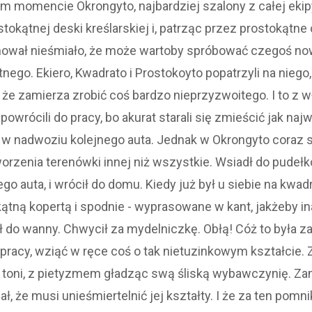
 momencie Okrongyto, najbardziej szalony z całej ekip
tokątnej deski kreślarskiej i, patrząc przez prostokątne 
ował nieśmiało, że może wartoby spróbować czegoś no
nego. Ekiero, Kwadrato i Prostokoyto popatrzyli na niego,
 że zamierza zrobić coś bardzo nieprzyzwoitego. I to z 
owrócili do pracy, bo akurat starali się zmieścić jak naj
 w nadwoziu kolejnego auta. Jednak w Okrongyto coraz si
worzenia terenówki innej niż wszystkie. Wsiadł do pudeł
o auta, i wrócił do domu. Kiedy już był u siebie na kwadr
ątną kopertą i spodnie - wyprasowane w kant, jakżeby in
 do wanny. Chwycił za mydelniczkę. Obłą! Cóż to była za
pracy, wziąć w ręce coś o tak nietuzinkowym kształcie. 
j toni, z pietyzmem gładząc swą śliską wybawczynię. Z
ał, że musi unieśmiertelnić jej kształty. I że za ten pomn