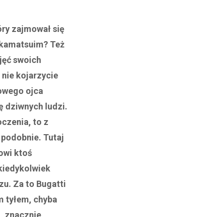
óry zajmował się
akamatsuim? Też
djęć swoich
 nie kojarzycie
eowego ojca
ę dziwnych ludzi.
oczenia, to z
podobnie. Tutaj
owi ktoś
 kiedykolwiek
zu. Za to Bugatti
m tyłem, chyba
o, znacznie