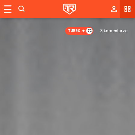
Magazyn
Tablica
3
komentarze
TURBO
72
Wyniki
Blogi
Galerie
Wydarzenia
Giełda
Ranking
Zaloguj się