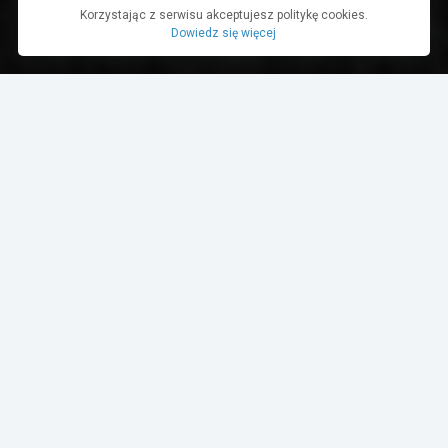
Korzystając z serwisu akceptujesz politykę cookies.
Dowiedz się więcej
Poleć:
Walka dobra ze złem trwa, a SRT nie próżnuje.
Dodge Challenger SRT Hellcat z wizytą
w certyfikowanym studiu Magnus Pro mającą
na celu zabezpieczanie folią PPF kompleksowo
całej karoserii pojazdu plus elementów wnętrza
podatnych na zarysowania i uszkodzenia podczas
codziennej eksploatacji. Hellcat otrzymał
najwyższej jakości folię ochronną PPF
na wszystkich narażonych powierzchniach,