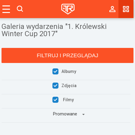
Magazyn
Galeria wydarzenia "1. Królewski
Tablica
Winter Cup 2017"
Wyniki
Blogi
FILTRUJ I PRZEGLĄDAJ
Galerie
Albumy
Wydarzenia
Zdjęcia
Giełda
Filmy
Ranking
Promowane
Zaloguj się