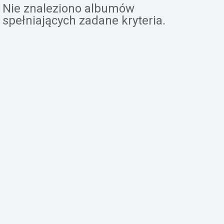
Nie znaleziono albumów
Załóż konto
spełniających zadane kryteria.