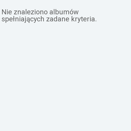
Załóż konto
Nie znaleziono albumów
spełniających zadane kryteria.