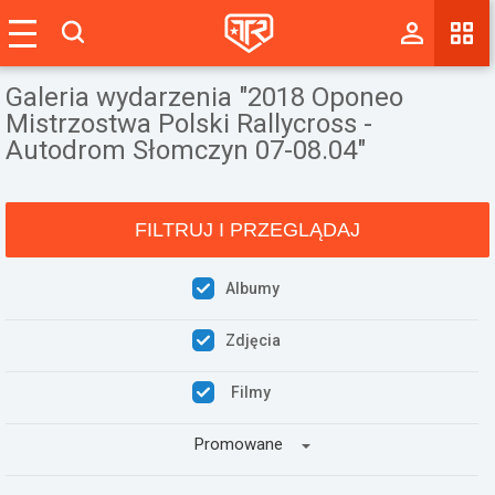
Magazyn
Galeria wydarzenia "2018 Oponeo
Tablica
Mistrzostwa Polski Rallycross -
Autodrom Słomczyn 07-08.04"
Wyniki
Blogi
FILTRUJ I PRZEGLĄDAJ
Galerie
Albumy
Wydarzenia
Zdjęcia
Giełda
Filmy
Ranking
Promowane
Zaloguj się