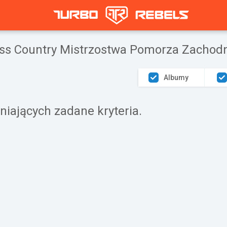
oss Country Mistrzostwa Pomorza Zachodni
Albumy
iających zadane kryteria.