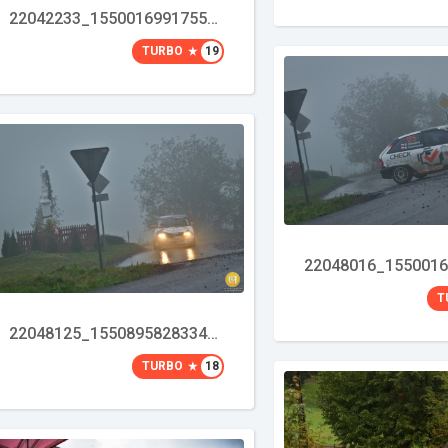
22042233_1550016991755873_4564217600174360993_o
TURBO
19
T
22048125_1550895828334656_8074753935583006903_o
TURBO
18