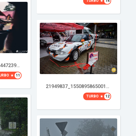
TURBO
14
21768973_1495485447239701_5563031821109278331_o
URBO
11
21949837_1550895865001319_16521517052979684_o
TURBO
12