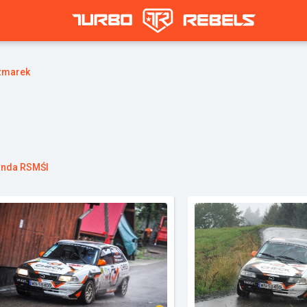
zmarek
runda RSMŚl