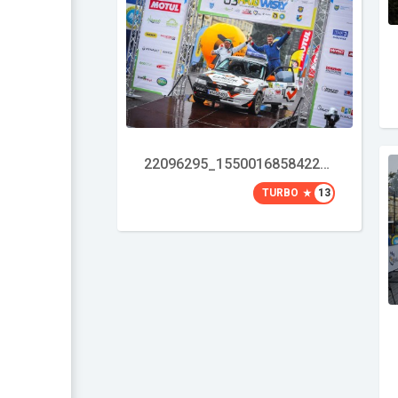
22096295_1550016858422553_752452083856599308_o
TURBO
13