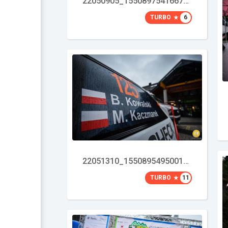
22050905_1550897541667818_3756144195013648589_o
TURBO
6
22051310_1550895495001356_8864165422971377548_o
TURBO
11