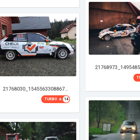
T
21768030_1545563308867908_4629532598267349095_n
TURBO
14