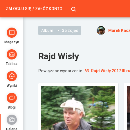
ZALOGUJ SIĘ
ZAŁÓŻ KONTO
Album
35 zdjęć
Marek Kac
Magazyn
Rajd Wisły
Tablica
Powiązane wydarzenie
63. Rajd Wisły 2017 III 
Wyniki
Blogi
Galerie