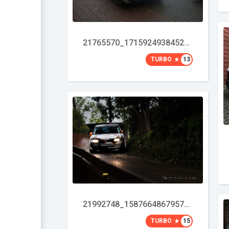
21765570_1715924938452471_8644543784252630974_o
TURBO
13
21992748_1587664867957970_5595123905427932399_o
TURBO
15