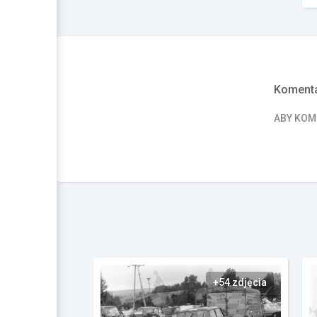
Komenta
ABY KO
+54 zdjęcia