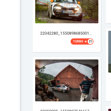
22042280_1550898685001037_8965539403203743208_o
TURBO
21