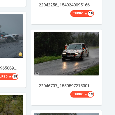
22042258_1549240095166896_6188837557727350097_o
TURBO
19
22048016_1550016965089209_2807946370798064879_o
URBO
18
22046707_1550897215001184_3961206170241058028_n
TURBO
19