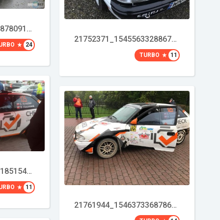
21687474_1486120878091127_5133010975040738853_n
21752371_1545563328867906_7075136345857969077_n
URBO
24
TURBO
11
21762619_1715575185154113_1041129259599855418_o
URBO
11
21761944_1546373368786902_7451872001342883559_n