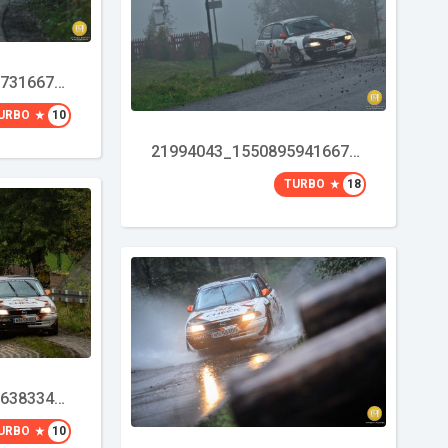
22041919_1550895731667999_2135035636553092100_o
URBO
10
21994043_1550895941667978_3863366173576105196_o
TURBO
18
22042244_1550898638334375_4941824015790371395_o
URBO
10