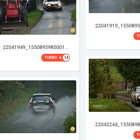
T
22041949_1550895985001307_7366616439306366502_o
TURBO
14
T