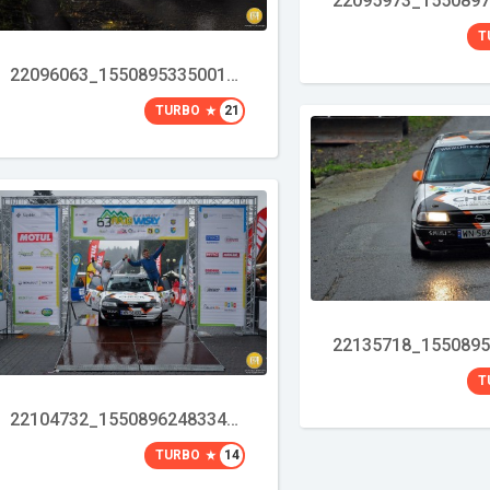
T
22096063_1550895335001372_3633997716696986270_o
TURBO
21
T
22104732_1550896248334614_2991372368115330088_o
TURBO
14