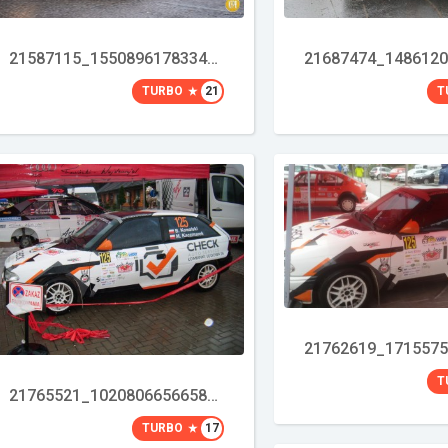
21587115_1550896178334621_7903405573035044323_o
TURBO
21
T
T
21765521_10208066566582493_4978891207127344410_o
TURBO
17