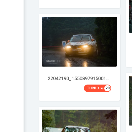
22042190_1550897915001114_873559796915177048_o
TURBO
20