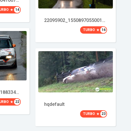
22095973_1550897641667808_3229933369983294139_o
URBO
14
22095902_1550897055001200_926067925066017727_o
TURBO
16
22135718_1550895188334720_7728142673444729624_o
URBO
22
hqdefault
TURBO
23