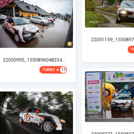
T
22050995_1550896048334634_5415036943561664475_o
TURBO
17