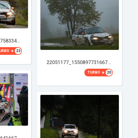
22051159_1550897758334463_8230245181150323605_o
URBO
23
22051177_1550897731667799_5714246003954620255_o
TURBO
20