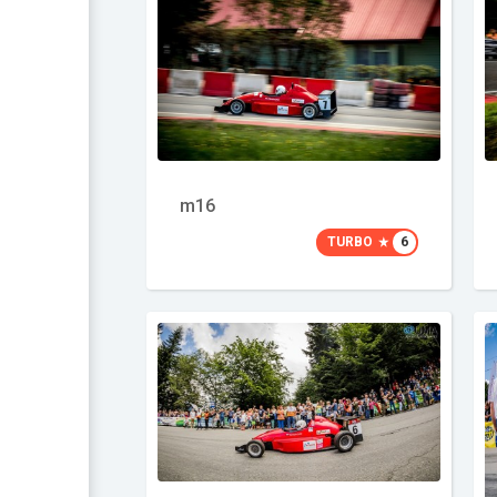
m16
TURBO
6