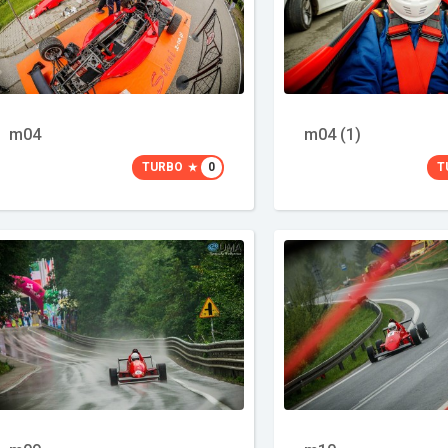
m04
m04 (1)
TURBO
0
T