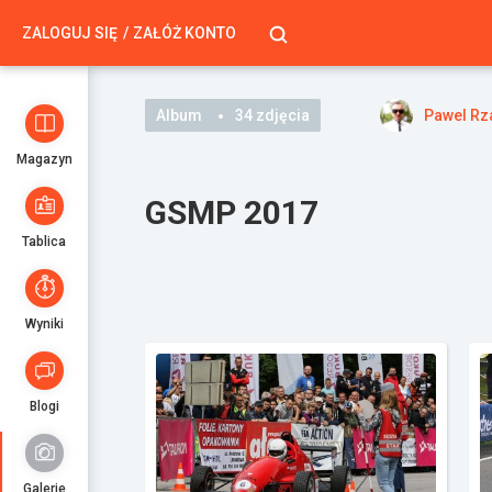
ZALOGUJ SIĘ
ZAŁÓŻ KONTO
Album
34 zdjęcia
Pawel Rz
Magazyn
GSMP 2017
Tablica
Wyniki
Blogi
Galerie