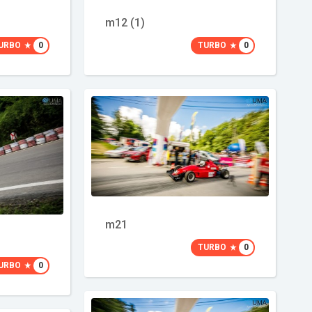
m12 (1)
URBO
0
TURBO
0
m21
TURBO
0
URBO
0