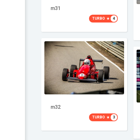
m31
TURBO
4
m32
TURBO
3