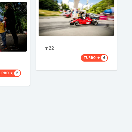
m22
TURBO
6
URBO
5