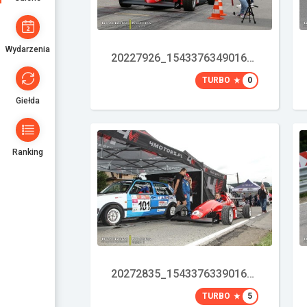
Wydarzenia
20227926_1543376349016823_1145854350_o
TURBO
0
Giełda
Ranking
20272835_1543376339016824_657303586_o
TURBO
5