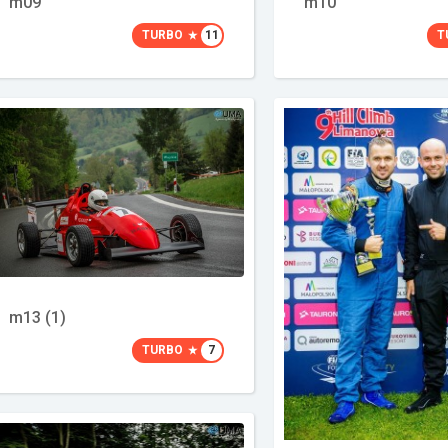
m09
m10
TURBO
11
T
m13 (1)
TURBO
7