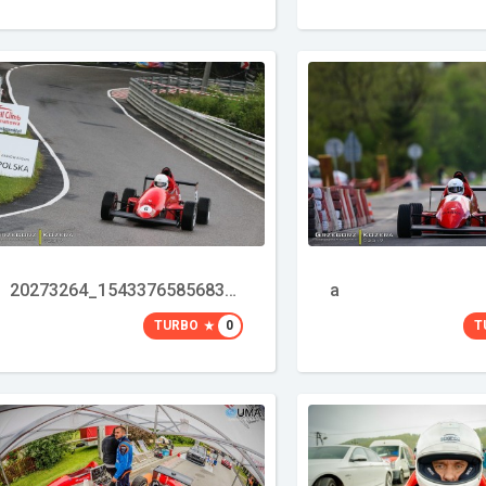
20273264_1543376585683466_1419959831_o
a
TURBO
0
T