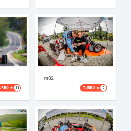
m02
URBO
11
TURBO
0