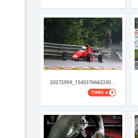
20272939_1543376662350125_95426282_o
TURBO
0