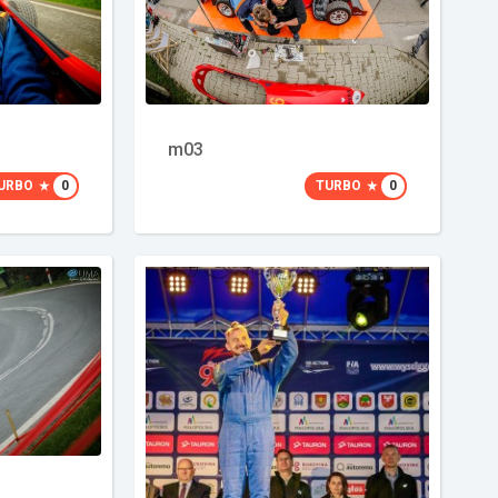
m03
URBO
0
TURBO
0