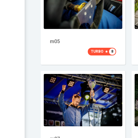
m05
TURBO
8