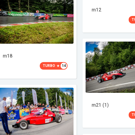
m12
T
m18
TURBO
14
m21 (1)
T