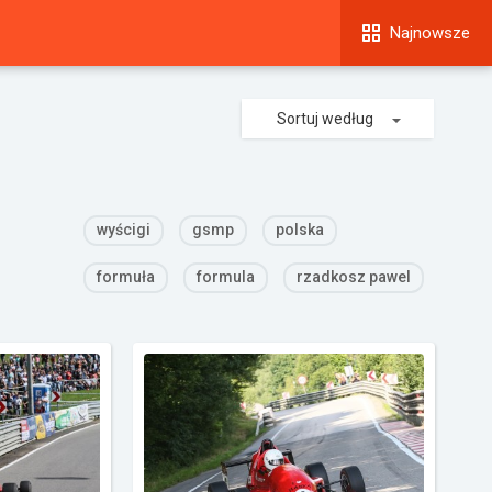
Najnowsze
Sortuj według
wyścigi
gsmp
polska
formuła
formula
rzadkosz pawel