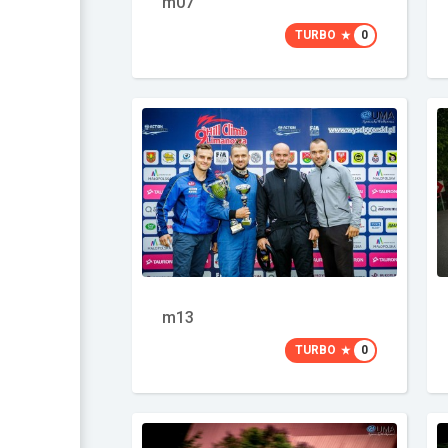
m07
TURBO
0
m13
TURBO
0