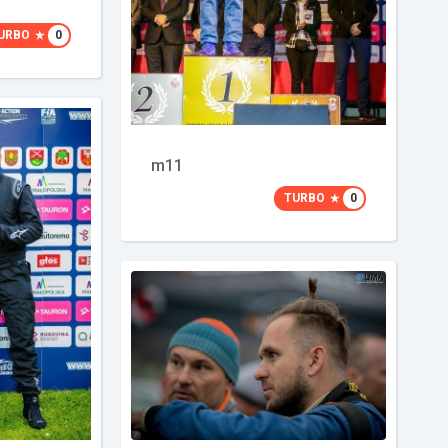
URBO
0
m11
TURBO
0