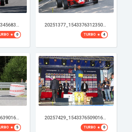
20251276_1543376345683490_1763370007_o
20251377_1543376312350160_157033178_o
URBO
0
TURBO
4
20257684_1543376639016794_1432662588_o
20257429_1543376509016807_716563325_o
URBO
5
TURBO
0