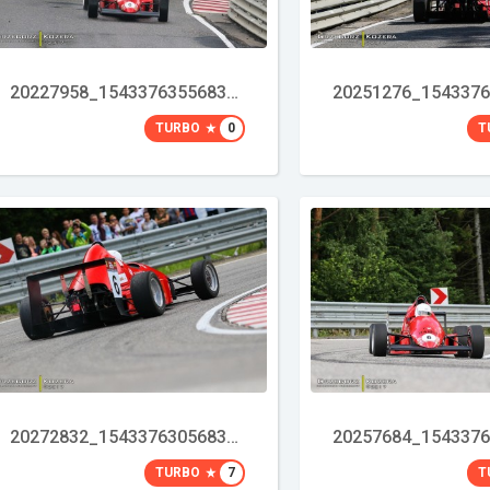
20227958_1543376355683489_647270152_o
TURBO
0
T
20272832_1543376305683494_1051659959_o
TURBO
7
T