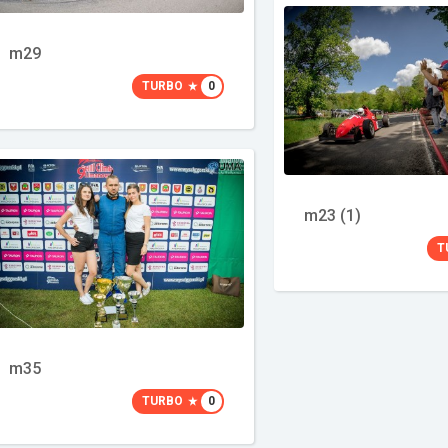
m29
TURBO
0
m23 (1)
T
m35
TURBO
0