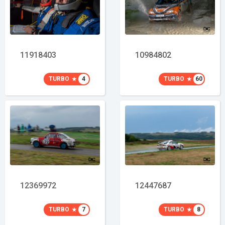
11918403
10984802
TURBO
4
TURBO
60
12369972
12447687
TURBO
7
TURBO
8