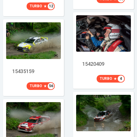
TURBO
12
15420409
15435159
TURBO
4
TURBO
56