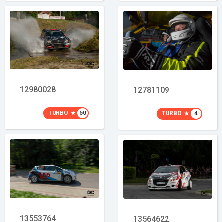
12980028
12781109
TURBO
50
TURBO
4
13553764
13564622