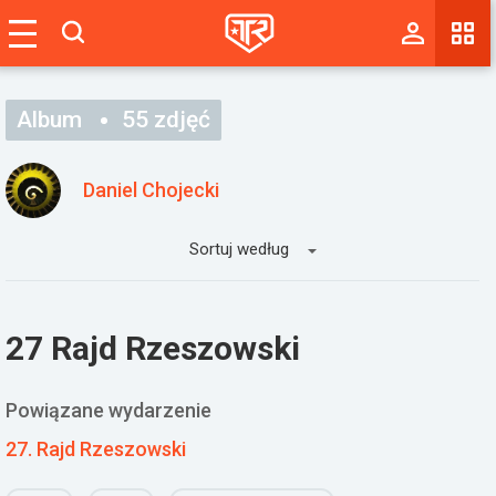
Magazyn
Tablica
Album
55 zdjęć
Wyniki
Daniel Chojecki
Blogi
Sortuj według
Galerie
Wydarzenia
27 Rajd Rzeszowski
Giełda
Ranking
Powiązane wydarzenie
27. Rajd Rzeszowski
Zaloguj się