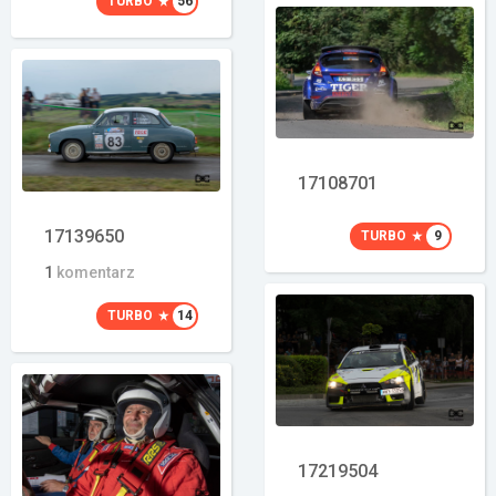
TURBO
56
17108701
17139650
TURBO
9
1
komentarz
TURBO
14
17219504