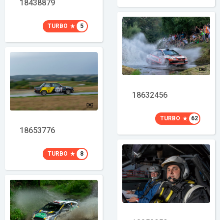
18438879
TURBO
5
18632456
TURBO
62
18653776
TURBO
8