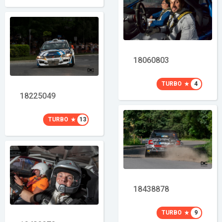
18060803
TURBO
4
18225049
TURBO
13
18438878
TURBO
9