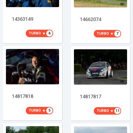
14363149
14662074
TURBO
6
TURBO
7
14817818
14817817
TURBO
5
TURBO
11