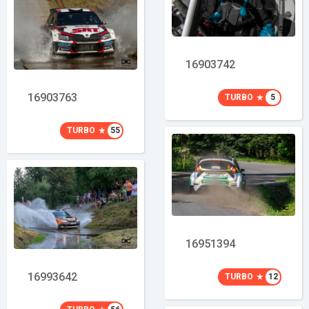
16903742
16903763
TURBO
5
TURBO
55
16951394
16993642
TURBO
12