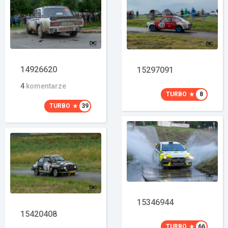
14926620
15297091
4
komentarze
TURBO
8
TURBO
39
15346944
15420408
TURBO
66