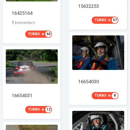
15632253
16425164
TURBO
57
1
komentarz
TURBO
60
16654030
16654031
TURBO
8
TURBO
13