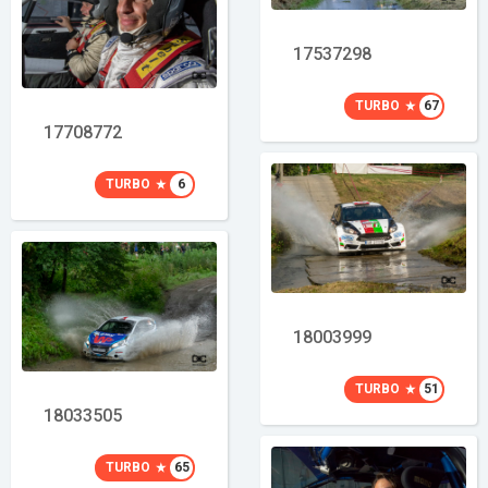
17537298
TURBO
67
17708772
TURBO
6
18003999
TURBO
51
18033505
TURBO
65