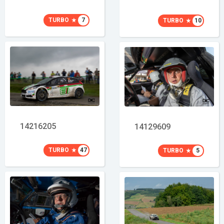
TURBO
7
TURBO
10
14216205
14129609
TURBO
47
TURBO
5