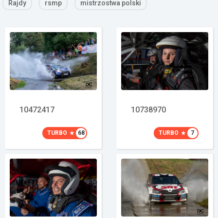
Rajdy
rsmp
mistrzostwa polski
Załóż konto
10472417
10738970
TURBO
68
TURBO
7