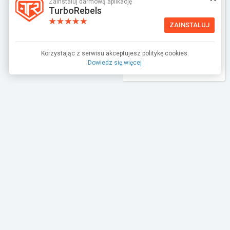
Zainstaluj darmową aplikację
TurboRebels
ZAINSTALUJ
19787031
Korzystając z serwisu akceptujesz politykę cookies.
Dowiedz się więcej
TURBO
10
Komentarze (
7
)
ABY KOMENTOWAĆ
ZALOGUJ SIĘ
Eryk Kochanowski
napisał
Odjechane foty...
26.08.2018
20:02