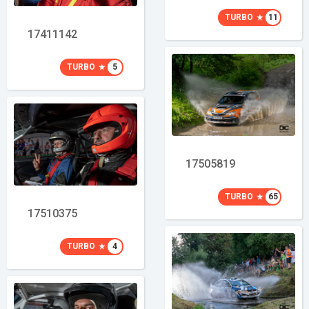
TURBO
11
17411142
TURBO
5
17505819
TURBO
65
17510375
TURBO
4