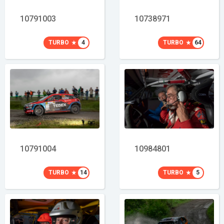
10791003
10738971
TURBO
4
TURBO
64
10791004
10984801
TURBO
14
TURBO
5