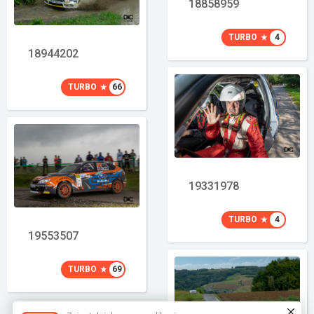
18858959
TURBO
4
18944202
TURBO
66
19331978
TURBO
4
19553507
TURBO
69