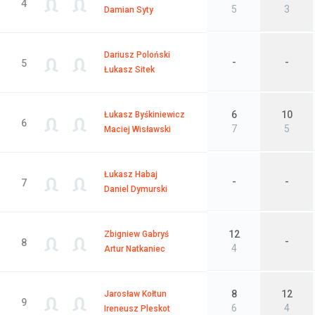
4
5
3
Damian Syty
Dariusz Poloński
-
-
5
Łukasz Sitek
6
10
Łukasz Byśkiniewicz
6
7
5
Maciej Wisławski
Łukasz Habaj
-
-
7
Daniel Dymurski
12
Zbigniew Gabryś
-
8
4
Artur Natkaniec
8
12
Jarosław Kołtun
9
6
4
Ireneusz Pleskot