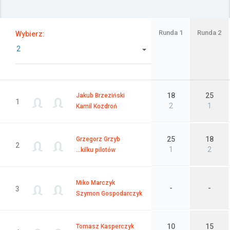
Załóż konto
Runda 1
Runda 2
Wybierz:
2
18
25
Jakub Brzeziński
1
2
1
Kamil Kozdroń
25
18
Grzegorz Grzyb
2
1
2
...kilku pilotów
Miko Marczyk
-
-
3
Szymon Gospodarczyk
10
15
Tomasz Kasperczyk