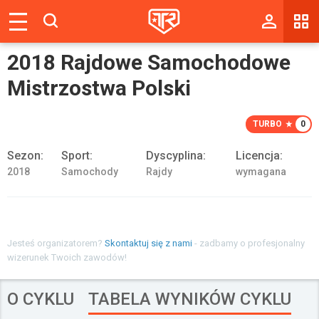
Magazyn
2018 Rajdowe Samochodowe
Tablica
Mistrzostwa Polski
Wyniki
TURBO
0
Blogi
Sezon:
Sport:
Dyscyplina:
Licencja:
Galerie
2018
Samochody
Rajdy
wymagana
Wydarzenia
Giełda
Jesteś organizatorem?
Skontaktuj się z nami
- zadbamy o profesjonalny
Ranking
wizerunek Twoich zawodów!
O CYKLU
TABELA WYNIKÓW CYKLU
Zaloguj się