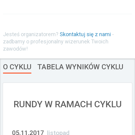
Załóż konto
Jesteś organizatorem?
Skontaktuj się z nami
-
zadbamy o profesjonalny wizerunek Twoich
zawodów!
O CYKLU
TABELA WYNIKÓW CYKLU
RUNDY W RAMACH CYKLU
05.11.2017
listopad