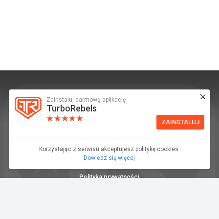
Zainstaluj darmową aplikację
TurboRebels to platforma społecznościowa i
TurboRebels
aplikacja mobilna dla fanów motoryzacji.
ZAINSTALUJ
INFORMACJE I KONTAKT
Baza wiedzy (F.A.Q.)
Korzystając z serwisu akceptujesz politykę cookies.
Dowiedz się więcej
Regulamin
Polityka prywatności
Kontakt
Dla Mediów