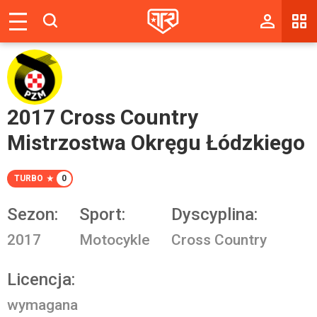
Magazyn
Tablica
Wyniki
2017 Cross Country
Blogi
Mistrzostwa Okręgu Łódzkiego
Galerie
TURBO
0
Wydarzenia
Sezon:
Sport:
Dyscyplina:
Giełda
2017
Motocykle
Cross Country
Ranking
Licencja:
wymagana
Zaloguj się