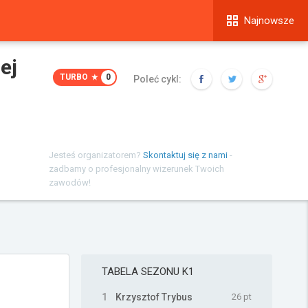
Najnowsze
ej
TURBO
0
Poleć cykl:
Jesteś organizatorem?
Skontaktuj się z nami
-
zadbamy o profesjonalny wizerunek Twoich
zawodów!
TABELA SEZONU
K1
1
Krzysztof Trybus
26 pt