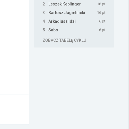
2
Leszek Keplinger
18 pt
3
Bartosz Jagielnicki
16 pt
4
Arkadiusz Idzi
6 pt
5
Sabo
6 pt
ZOBACZ TABELĘ CYKLU