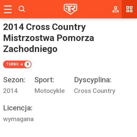
Magazyn
2014 Cross Country
Tablica
Mistrzostwa Pomorza
Wyniki
Zachodniego
Blogi
TURBO
0
Galerie
Sezon:
Sport:
Dyscyplina:
Wydarzenia
2014
Motocykle
Cross Country
Giełda
Licencja:
Ranking
wymagana
Zaloguj się