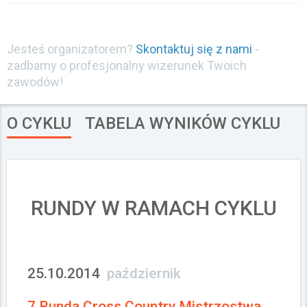
Załóż konto
Jesteś organizatorem?
Skontaktuj się z nami
-
zadbamy o profesjonalny wizerunek Twoich
zawodów!
O CYKLU
TABELA WYNIKÓW CYKLU
RUNDY W RAMACH CYKLU
25.10.2014
październik
7 Runda Cross Country Mistrzostwa