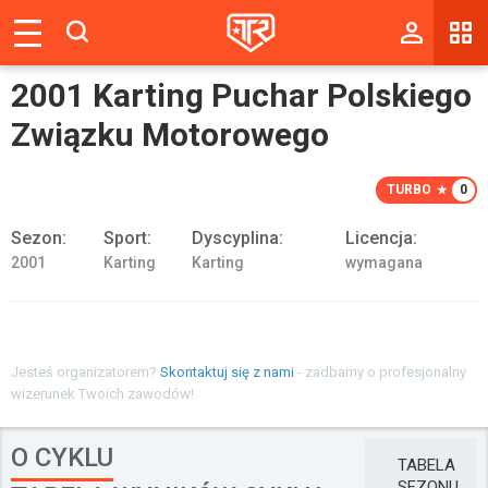
Magazyn
2001 Karting Puchar Polskiego
Tablica
Związku Motorowego
Wyniki
TURBO
0
Blogi
Sezon:
Sport:
Dyscyplina:
Licencja:
Galerie
2001
Karting
Karting
wymagana
Wydarzenia
Giełda
Jesteś organizatorem?
Skontaktuj się z nami
- zadbamy o profesjonalny
Ranking
wizerunek Twoich zawodów!
O CYKLU
TABELA
Zaloguj się
SEZONU