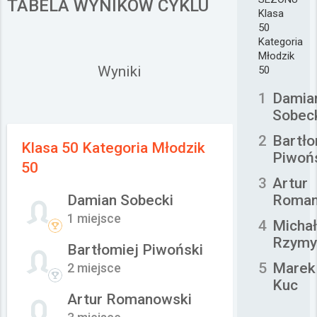
TABELA WYNIKÓW CYKLU
Klasa
Załóż konto
50
Kategoria
Młodzik
Wyniki
50
1
Damia
Sobec
2
Bartło
Klasa 50 Kategoria Młodzik
Piwoń
50
3
Artur
Damian Sobecki
Roman
1 miejsce
4
Micha
Rzymy
Bartłomiej Piwoński
5
Marek
2 miejsce
Kuc
Artur Romanowski