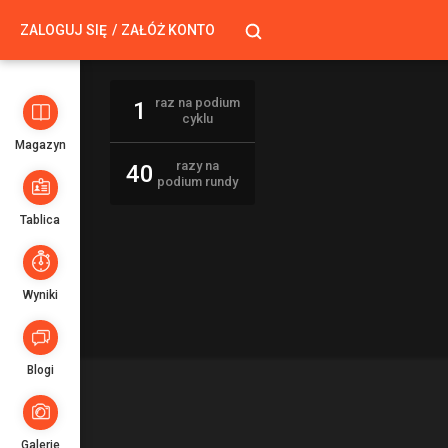
ZALOGUJ SIĘ
ZAŁÓŻ KONTO
raz na podium
1
cyklu
Magazyn
razy na
40
podium rundy
Tablica
Wyniki
Blogi
Galerie