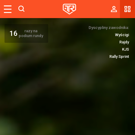
Magazyn
Dyscypliny zawodnika:
Tablica
razy na
16
Wyścigi
podium rundy
Wyniki
Rajdy
KJS
Blogi
Rally Sprint
Galerie
Wydarzenia
Giełda
Ranking
Zaloguj się