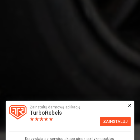
Zainstaluj darmową aplikację
TurboRebels
ZAINSTALUJ
Korzystając z serwisu akceptujesz politykę cookies.