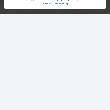
Dowiedz się więcej
Dane pochodzą z bazy danych TurboRebels. Wciąż pracujemy nad ich
aktualnością.
MIEJSCE W ZAWODACH
1
2
3
4-10
11+