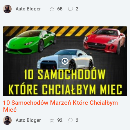
Auto Bloger
68
2
10 Samochodów Marzeń Które Chciałbym
Mieć
Auto Bloger
92
2