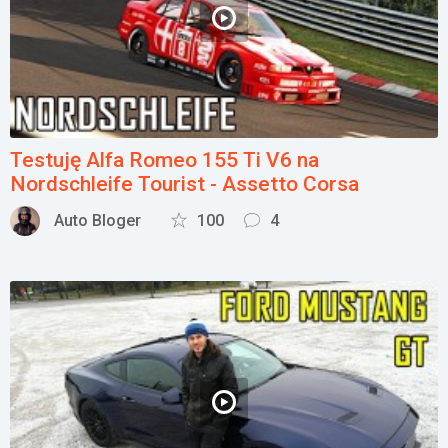
Testuję Alfa Romeo 155 Ti V6 na
Nordschleife Tourist - Assetto Corsa
Auto Bloger
100
4