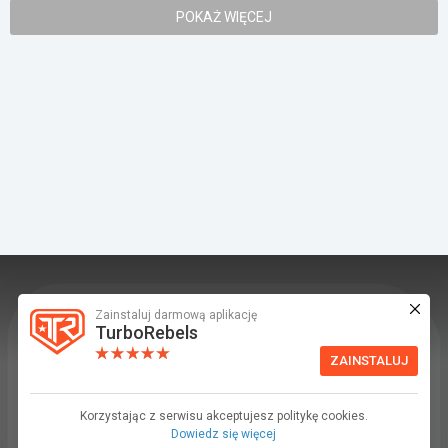
POKAŻ WIĘCEJ
Zainstaluj darmową aplikację
TurboRebels to platforma społecznościowa i
TurboRebels
aplikacja mobilna dla fanów motoryzacji.
ZAINSTALUJ
INFORMACJE I KONTAKT
Baza wiedzy (F.A.Q.)
Korzystając z serwisu akceptujesz politykę cookies.
Dowiedz się więcej
Regulamin