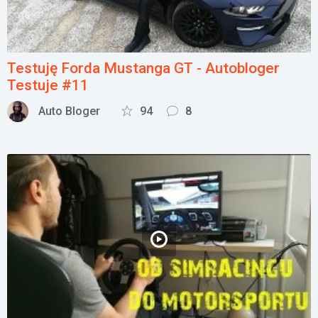
Testuję Forda Mustanga GT - Autobloger
Testuje #11
Auto Bloger
94
8