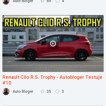
Auto Bloger
69
4
Renault Clio R.S. Trophy - Autobloger Testuje
#10
Auto Bloger
35
3