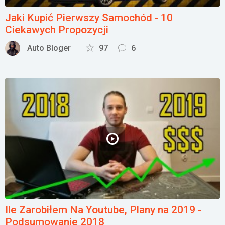
Jaki Kupić Pierwszy Samochód - 10
Ciekawych Propozycji
Auto Bloger
97
6
Ile Zarobiłem Na Youtube, Plany na 2019 -
Podsumowanie 2018