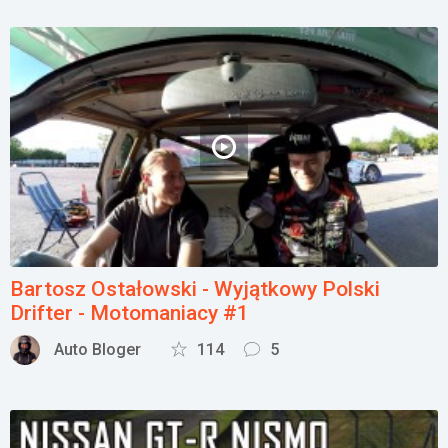
Bartosz Ostałowski - Wyjątkowy Polski
Drifter - Motomaniacy #1
Auto Bloger
114
5