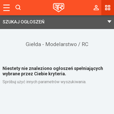
Magazyn
SZUKAJ OGŁOSZEŃ
Tablica
Wyniki
Giełda - Modelarstwo / RC
Blogi
Galerie
Niestety nie znaleziono ogłoszeń spełniających
Wydarzenia
wybrane przez Ciebie kryteria.
Giełda
Spróbuj użyć innych parametrów wyszukiwania.
Ranking
Zaloguj się