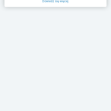
Dowiedz się więcej
TurboRebels to platforma społecznościowa i
aplikacja mobilna dla fanów motoryzacji.
INFORMACJE I KONTAKT
Baza wiedzy (F.A.Q.)
Regulamin
Polityka prywatności
Kontakt
Dla Mediów