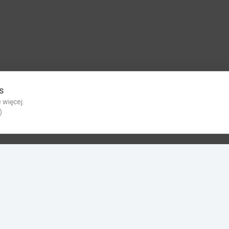
s
 więcej.
)