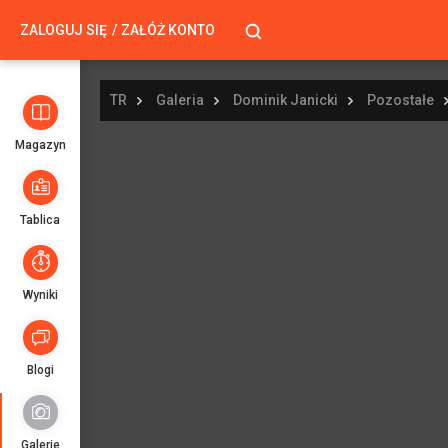
ZALOGUJ SIĘ
ZAŁÓŻ KONTO
TR
Galeria
Dominik Janicki
Pozostałe
Magazyn
Tablica
Wyniki
Blogi
Galerie