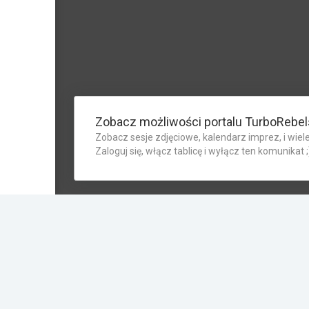
Zobacz możliwości portalu TurboRebel
Zobacz sesje zdjęciowe, kalendarz imprez, i wiele
Zaloguj się, włącz tablicę i wyłącz ten komunikat ;
Dominik Janicki
28.11.2018 15:45
Jak zrobić screenshot