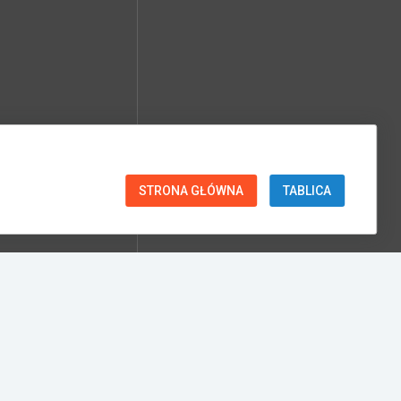
STRONA GŁÓWNA
TABLICA
TURBO
106