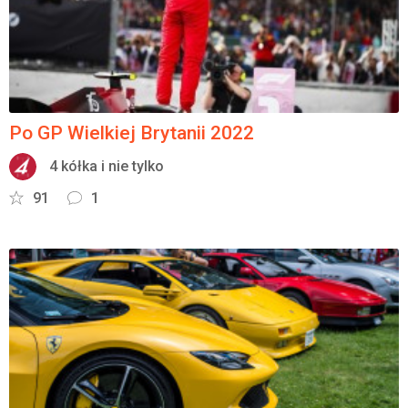
Po GP Wielkiej Brytanii 2022
4 kółka i nie tylko
91
1