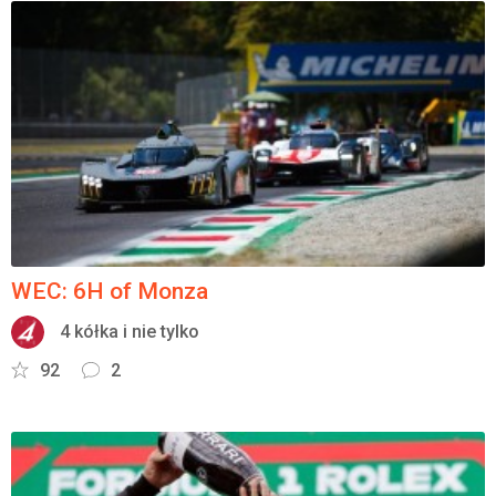
WEC: 6H of Monza
4 kółka i nie tylko
92
2