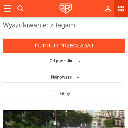
Magazyn
Wyszukiwanie: z tagami
Tablica
Wyniki
FILTRUJ I PRZEGLĄDAJ
Blogi
Od początku
Galerie
Wydarzenia
Najnowsze
Giełda
Filmy
Ranking
Zaloguj się