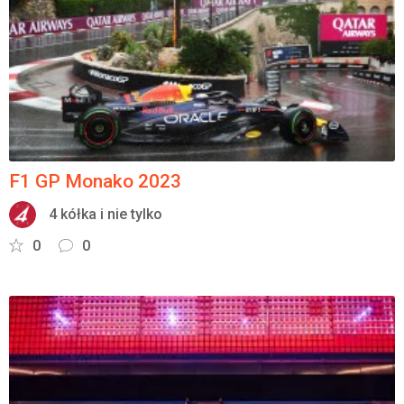
Załóż konto
F1 GP Monako 2023
4 kółka i nie tylko
0
0