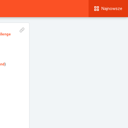
Najnowsze
allenge
and
)