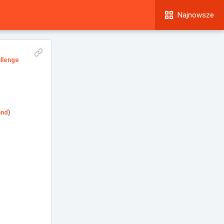
Najnowsze
allenge
and
)