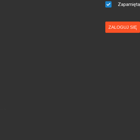
Zapamięta
ZALOGUJ SIĘ
-->