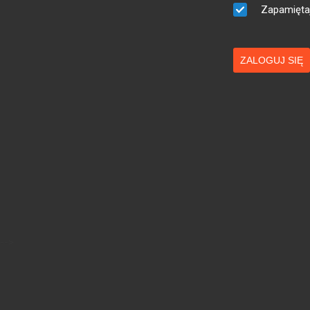
Zapamięta
ZALOGUJ SIĘ
-->