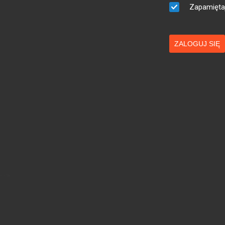
Zapamięta
ZALOGUJ SIĘ
-->