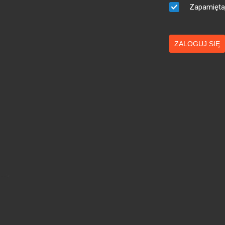
Zapamięta
ZALOGUJ SIĘ
-->